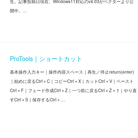
生。記事投稿日現在、Windows11対応のv4.03がベクターより公
開中。…
ProTools｜ショートカット
基本操作入力キー｜操作内容スペース｜再生／停止return(enter)
｜始めに戻るCtrl＋C｜コピーCtrl＋X｜カットCtrl＋V｜ペースト
Ctrl＋F｜フェード作成Ctrl＋Z｜一つ前に戻るCtrl＋Z＋↑｜やり直
すCtrl＋S｜保存するCtrl＋…