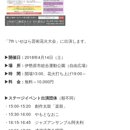
「7th いせはら芸術花火大会」に出演します。
▶開催日：
2018年4月14日（土）
▶場 所：
伊勢原市総合運動公園（自由広場）
▶時 間：
開場13:00、花火打ち上げ19:00～
▶料 金：
無料～10,000円
▶ステージイベント出演団体
（順不同）
・15:00-15:20 創作太鼓「楽鼓」
・15:30-16:00 やもとなおこ
・16:15-16:45 ジャズアンサンブル阿夫利