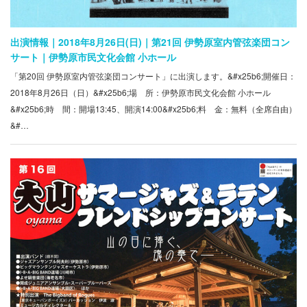
出演情報｜2018年8月26日(日)｜第21回 伊勢原室内管弦楽団コン
サート｜伊勢原市民文化会館 小ホール
「第20回 伊勢原室内管弦楽団コンサート」に出演します。&#x25b6;開催日：
2018年8月26日（日）&#x25b6;場 所：伊勢原市民文化会館 小ホール
&#x25b6;時 間：開場13:45、開演14:00&#x25b6;料 金：無料（全席自由）
&#…