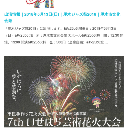
出演情報｜2018年5月13日(日)｜厚木ジャズ祭2018｜厚木市文化
会館
「厚木ジャズ祭2018」に出演します。&#x25b6;開催日：2018年5月13日
（日）&#x25b6;場 所：厚木市文化会館 大ホール&#x25b6;時 間：12:30 開
場、13:00 開演&#x25b6;料 金：500円（全席自由）&#x25b6;出…