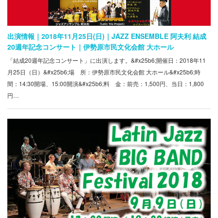
出演情報｜2018年11月25日(日)｜JAZZ ENSEMBLE 阿夫利 結成
20週年記念コンサート｜伊勢原市民文化会館 大ホール
「結成20週年記念コンサート」に出演します。&#x25b6;開催日：2018年11
月25日（日）&#x25b6;場 所：伊勢原市民文化会館 大ホール&#x25b6;時
間：14:30開場、15:00開演&#x25b6;料 金：前売：1,500円、当日：1,800
円…