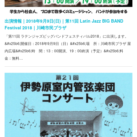
出演情報｜2018年9月9日(日)｜第11回 Latin Jazz BIG BAND
Festival 2018｜川崎市民プラザ
「第11回 ラテンジャズビッグバンドフェスティバル2018」に出演します。
&#x25b6;開催日：2018年9月9日（日）&#x25b6;場 所：川崎市民プラザ 屋
内広場&#x25b6;時 間：13：00開演、19：00終演（予定）&#x25b6;料
金：無料…