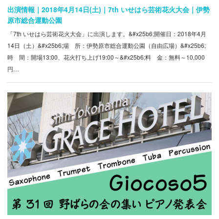
出演情報｜2018年4月14日(土)｜7th いせはら芸術花火大会｜伊勢
原市総合運動公園
「7th いせはら芸術花火大会」に出演します。&#x25b6;開催日：2018年4月
14日（土）&#x25b6;場 所：伊勢原市総合運動公園（自由広場）&#x25b6;
時 間：開場13:00、花火打ち上げ19:00～&#x25b6;料 金：無料～10,000
円…