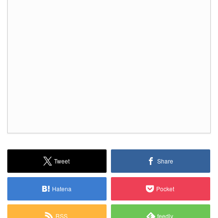
Tweet
Share
Hatena
Pocket
RSS
feedly