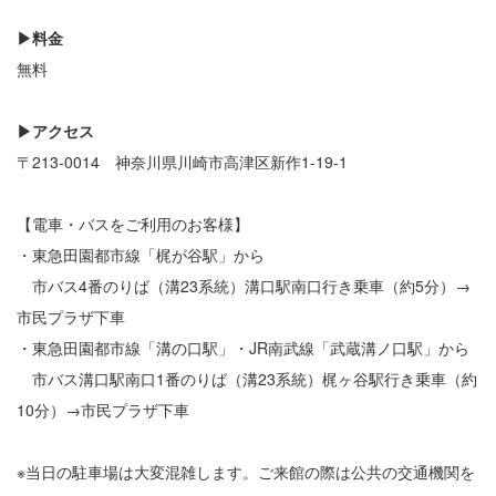
▶料金
無料
▶アクセス
〒213-0014 神奈川県川崎市高津区新作1-19-1
【電車・バスをご利用のお客様】
・東急田園都市線「梶が谷駅」から
市バス4番のりば（溝23系統）溝口駅南口行き乗車（約5分）→
市民プラザ下車
・東急田園都市線「溝の口駅」・JR南武線「武蔵溝ノ口駅」から
市バス溝口駅南口1番のりば（溝23系統）梶ヶ谷駅行き乗車（約
10分）→市民プラザ下車
※当日の駐車場は大変混雑します。ご来館の際は公共の交通機関を