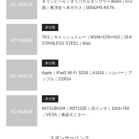
キリンビール｜オリジナルタンブラー360ml｜6×2
函｜東洋佐々木ガラス｜00542HS-KE75-…
未分類
TKS｜キャッシュトレー｜W194×D76×H10｜18-8
STAINLESS STEEL｜Mad…
未分類
Apple｜iPad3 Wi-Fi 32GB｜A1416｜シルバー｜ア
ップル｜210014
未分類
MITSUBISHI｜RDT152E｜15インチ｜1024×768
｜VESA｜液晶モニター…
スポンサーリンク