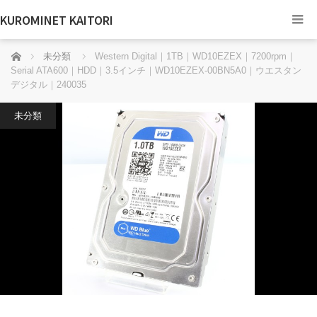
KUROMINET KAITORI
ホーム
未分類
Western Digital｜1TB｜WD10EZEX｜7200rpm｜
Serial ATA600｜HDD｜3.5インチ｜WD10EZEX-00BN5A0｜ウエスタン
デジタル｜240035
未分類