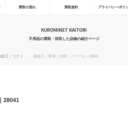
ー
買取の流れ
買取規約
プライバシーポリ
KUROMINET KAITORI
不用品の買取・回収した品物の紹介ページ
遊戯王｜コナミ
遊戯王｜雷鳴｜初期｜ノーマル｜28041
8041