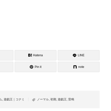
Hatena
LINE
Pin it
note
ム
,
遊戯王｜コナミ
ノーマル
,
初期
,
遊戯王
,
雷鳴