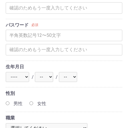
パスワード
必須
生年月日
/
/
性別
男性
女性
職業