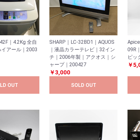
K42F｜4.2Kg 全自
SHARP｜LC-32BD1｜AQUOS
Api
イアール｜2003
｜液晶カラーテレビ｜32イン
09R
チ｜2006年製｜アクオス｜シ
ピック
ャープ｜200427
￥5,
￥3,000
LD OUT
SOLD OUT