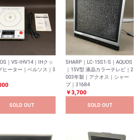
SOS｜VS-IHV14｜IHクッ
SHARP｜LC-15S1-S｜AQUOS
グヒーター｜ベルソス｜3
｜15V型 液晶カラーテレビ｜2
003年製｜アクオス｜シャー
000
プ｜31684
￥3,700
SOLD OUT
SOLD OUT