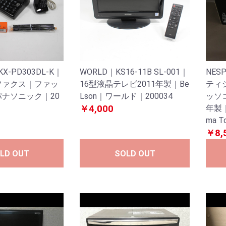
｜KX-PD303DL-K｜
WORLD｜KS16-11B SL-001｜
NES
ファクス｜ファッ
16型液晶テレビ2011年製｜Be
ティ
パナソニック｜20
Lson｜ワールド｜200034
ッソ
￥4,000
年製｜
ma T
￥8,
LD OUT
SOLD OUT