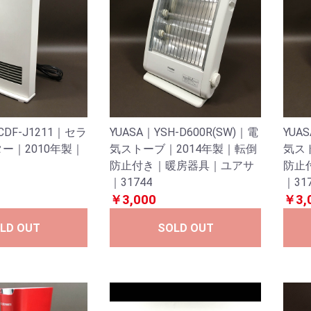
CDF-J1211｜セラ
YUASA｜YSH-D600R(SW)｜電
YUA
ー｜2010年製｜
気ストーブ｜2014年製｜転倒
気ス
3
防止付き｜暖房器具｜ユアサ
防止
｜31744
｜31
￥3,000
￥3,
LD OUT
SOLD OUT