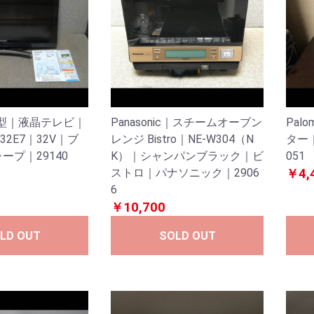
32型｜液晶テレビ｜
Panasonic｜スチームオーブン
Pal
-32E7｜32V｜ブ
レンジ Bistro｜NE-W304（N
ター｜
ープ｜29140
K）｜シャンパンブラック｜ビ
051
ストロ｜パナソニック｜2906
￥4,
6
￥10,700
LD OUT
SOLD OUT