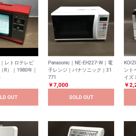
SHI｜レトロテレビ
Panasonic｜NE-EH227-W｜電
KOI
0（R）｜1980年｜
子レンジ｜パナソニック｜31
ント
4
771
イズミ
￥7,000
￥2,
LD OUT
SOLD OUT