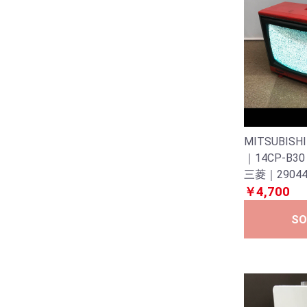
MITSUBI
｜14CP-B3
三菱｜2904
￥4,700
SO