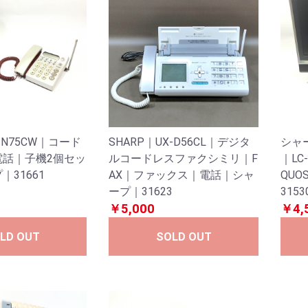
J-N75CW｜コード
SHARP｜UX-D56CL｜デジタ
シャ
電話｜子機2個セッ
ルコードレスファクシミリ｜F
｜LC
31661
AX｜ファックス｜電話｜シャ
QUO
ープ｜31623
3153
￥5,000
￥4,
LD OUT
SOLD OUT