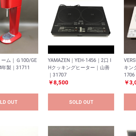
ーム｜Ｇ100/GE
YAMAZEN｜YEH-1456｜2口 I
VER
14年製｜31711
Hクッキングヒーター｜山善
キン
｜31707
1706
￥8,500
￥3,
LD OUT
SOLD OUT