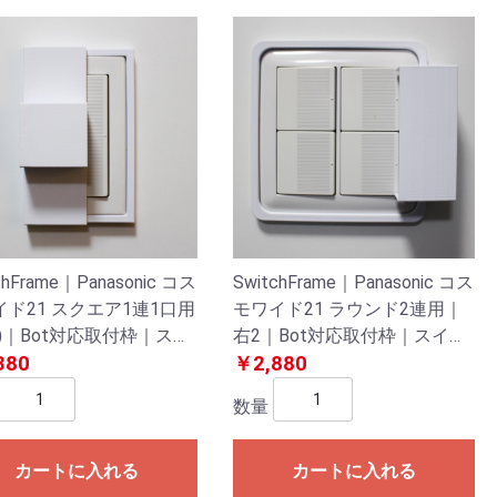
chFrame｜Panasonic コス
SwitchFrame｜Panasonic コス
イド21 スクエア1連1口用
モワイド21 ラウンド2連用｜
)｜Bot対応取付枠｜スイ
右2｜Bot対応取付枠｜スイッ
プレート/壁スイッチ
380
チプレート/壁スイッチ
￥2,880
数量
カートに入れる
カートに入れる