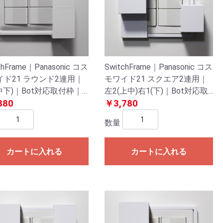
chFrame｜Panasonic コス
SwitchFrame｜Panasonic コス
イド21 ラウンド2連用｜
モワイド21 スクエア2連用｜
中下)｜Bot対応取付枠｜
左2(上中)右1(下)｜Bot対応取
ッチプレート/壁スイッチ
880
付枠｜スイッチプレート/壁ス
￥3,780
イッチ
数量
カートに入れる
カートに入れる