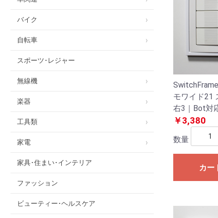
バイク
自転車
スポーツ･レジャー
無線機
SwitchFram
モワイド21
楽器
右3｜Bot
チプレート/
￥3,380
工具類
数量
家電
家具･住まい･インテリア
カー
ファッション
ビューティー･ヘルスケア