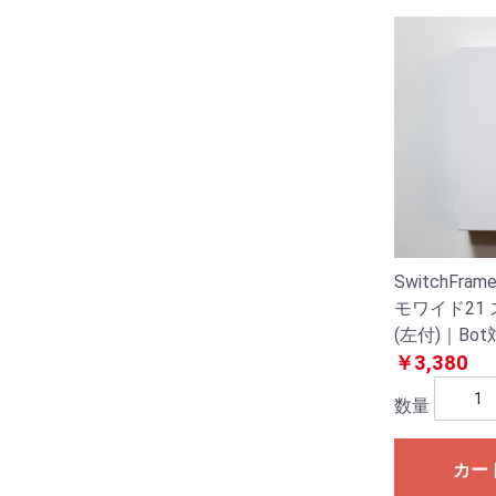
SwitchFram
モワイド21
(左付)｜B
ッチプレート
￥3,380
数量
カー