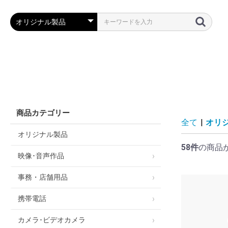
全て
|
オリ
オリジナル製品
58件
の商品
映像･音声作品
事務・店舗用品
携帯電話
カメラ･ビデオカメラ