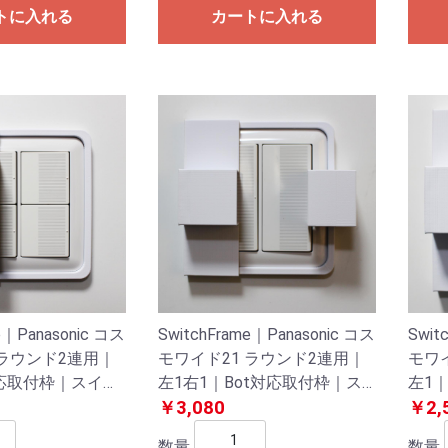
トに入れる
カートに入れる
e｜Panasonic コス
SwitchFrame｜Panasonic コス
Swit
 ラウンド2連用｜
モワイド21 ラウンド2連用｜
モワ
対応取付枠｜スイッ
左1右1｜Bot対応取付枠｜ス
左1
壁スイッチ
イッチプレート/壁スイッチ
￥3,080
チプ
￥2,
数量
数量