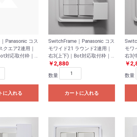
e｜Panasonic コス
SwitchFrame｜Panasonic コス
Swit
 スクエア2連用｜
モワイド21 ラウンド2連用｜
モワ
Bot対応取付枠｜
右3(上下)｜Bot対応取付枠｜
右3(
レート/壁スイッチ
スイッチプレート/壁スイッチ
￥2,880
スイ
￥2,
数量
数量
トに入れる
カートに入れる