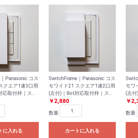
e｜Panasonic コス
SwitchFrame｜Panasonic コス
Swit
 スクエア1連3口用
モワイド21 スクエア1連2口用
モワ
ot対応取付枠｜スイ
(左付)｜Bot対応取付枠｜スイ
(左付
/壁スイッチ
ッチプレート/壁スイッチ
￥2,880
ッチ
￥2,
数量
数量
トに入れる
カートに入れる