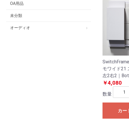
OA用品
未分類
オーディオ
SwitchFram
モワイド21
左2右2｜B
イッチプレー
￥4,080
数量
カー