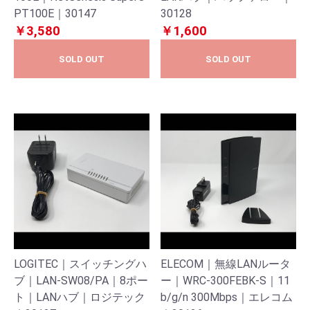
PT100E｜30147
30128
￥3,580
￥1,600
SOLD OUT
SOLD OUT
LOGITEC｜スイッチングハ
ELECOM｜無線LANルータ
ブ｜LAN-SW08/PA｜8ポー
ー｜WRC-300FEBK-S｜11
ト｜LANハブ｜ロジテック
b/g/n 300Mbps｜エレコム