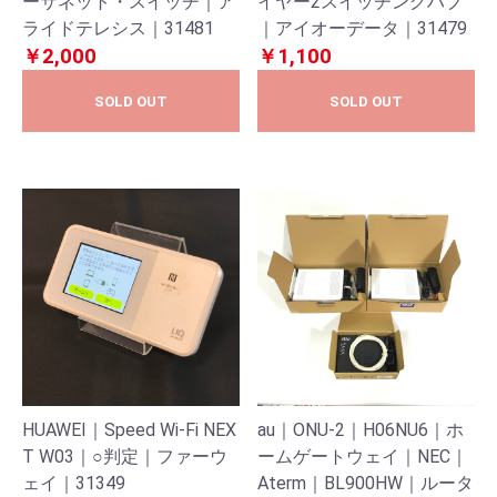
ーサネット・スイッチ｜ア
イヤー2スイッチングハブ
ライドテレシス｜31481
｜アイオーデータ｜31479
￥2,000
￥1,100
SOLD OUT
SOLD OUT
HUAWEI｜Speed Wi-Fi NEX
au｜ONU-2｜H06NU6｜ホ
T W03｜○判定｜ファーウ
ームゲートウェイ｜NEC｜
ェイ｜31349
Aterm｜BL900HW｜ルータ