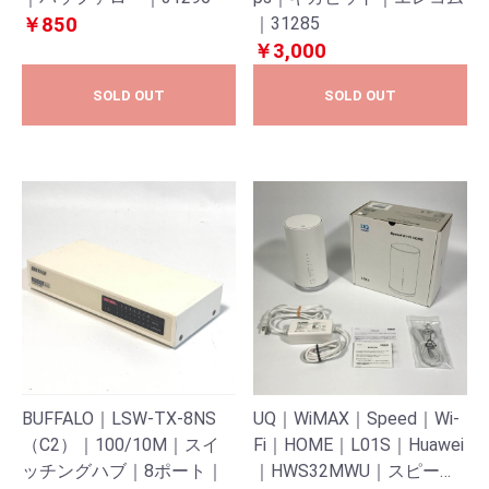
￥850
｜31285
￥3,000
SOLD OUT
SOLD OUT
BUFFALO｜LSW-TX-8NS
UQ｜WiMAX｜Speed｜Wi-
（C2）｜100/10M｜スイ
Fi｜HOME｜L01S｜Huawei
ッチングハブ｜8ポート｜
｜HWS32MWU｜スピード