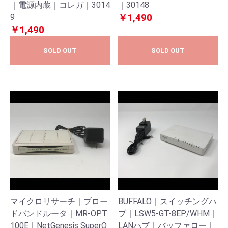
｜電源内蔵｜コレガ｜3014
｜30148
9
￥1,490
￥1,490
SOLD OUT
SOLD OUT
マイクロリサーチ｜ブロー
BUFFALO｜スイッチングハ
ドバンドルータ｜MR-OPT
ブ｜LSW5-GT-8EP/WHM｜
100E｜NetGenesis SuperO
LANハブ｜バッファロー｜