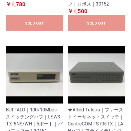
￥1,780
ブ｜ロボス｜30152
￥1,500
SOLD OUT
SOLD OUT
BUFFALO｜100/10Mbps｜
★Allied Telesis｜ファース
スイッチングハブ｜LSW3-
トイーサネットスイッチ｜
TX-5NS/WH｜5ポート｜バ
CentreCOM FS705TX｜LA
ッファロー｜30151
Nハブ｜アライドテレシス