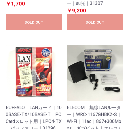
￥1,700
ー｜au光｜31307
￥9,200
SOLD OUT
SOLD OUT
BUFFALO｜LANカード｜10
ELECOM｜無線LANルータ
0BASE-TX/10BASE-T｜PC
ー｜WRC-1167GHBK2-S｜
Cardスロット用｜LPC4-TX
Wi-Fi｜11ac｜867+300Mb
｜バッファロー｜31296
ps｜ギガビット｜エレコム