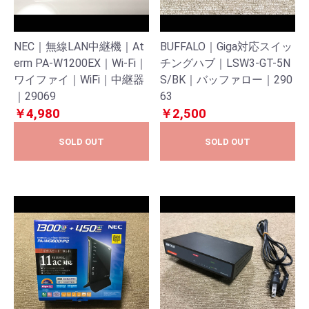
NEC｜無線LAN中継機｜At
BUFFALO｜Giga対応スイッ
erm PA-W1200EX｜Wi-Fi｜
チングハブ｜LSW3-GT-5N
ワイファイ｜WiFi｜中継器
S/BK｜バッファロー｜290
｜29069
63
￥4,980
￥2,500
SOLD OUT
SOLD OUT