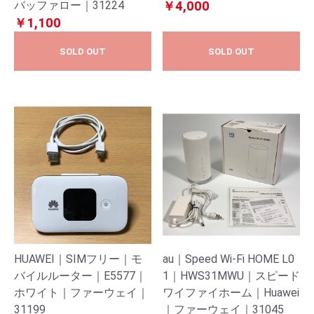
バッファロー｜31224
ワイファイホーム｜エルゼ
￥4,000
￥1,100
ロイチエス
SOLD OUT
SOLD OUT
HUAWEI｜SIMフリー｜モ
au｜Speed Wi-Fi HOME L0
バイルルーター｜E5577｜
1｜HWS31MWU｜スピード
ホワイト｜ファーウェイ｜
ワイファイホーム｜Huawei
31199
｜ファーウェイ｜31045