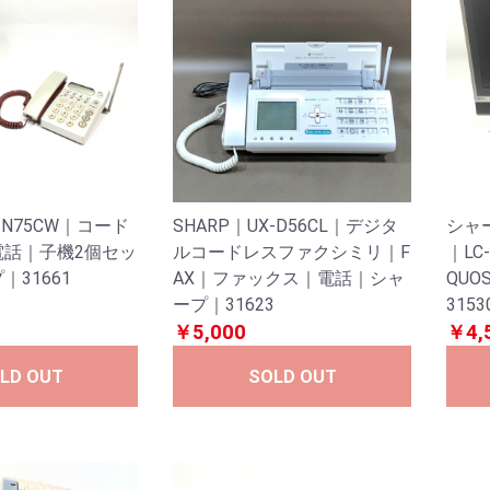
J-N75CW｜コード
SHARP｜UX-D56CL｜デジタ
シャ
電話｜子機2個セッ
ルコードレスファクシミリ｜F
｜LC
31661
AX｜ファックス｜電話｜シャ
QUO
ープ｜31623
3153
￥5,000
￥4,
LD OUT
SOLD OUT