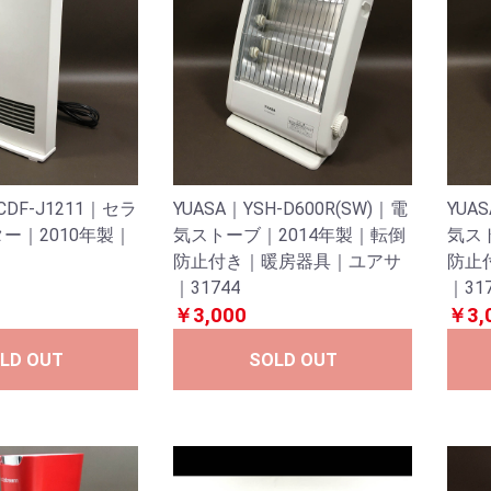
CDF-J1211｜セラ
YUASA｜YSH-D600R(SW)｜電
YUA
ー｜2010年製｜
気ストーブ｜2014年製｜転倒
気ス
3
防止付き｜暖房器具｜ユアサ
防止
｜31744
｜31
￥3,000
￥3,
LD OUT
SOLD OUT