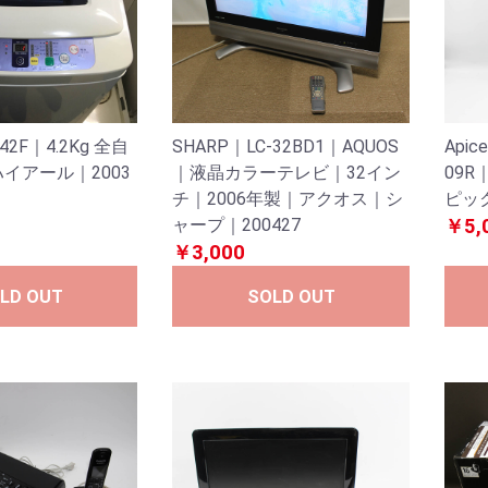
K42F｜4.2Kg 全自
SHARP｜LC-32BD1｜AQUOS
Api
イアール｜2003
｜液晶カラーテレビ｜32イン
09R
チ｜2006年製｜アクオス｜シ
ピック
ャープ｜200427
￥5,
￥3,000
LD OUT
SOLD OUT