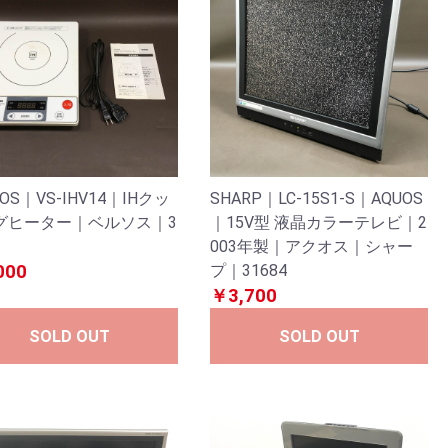
SOS｜VS-IHV14｜IHクッ
SHARP｜LC-15S1-S｜AQUOS
グヒーター｜ベルソス｜3
｜15V型 液晶カラーテレビ｜2
003年製｜アクオス｜シャー
000
プ｜31684
￥3,700
SOLD OUT
SOLD OUT