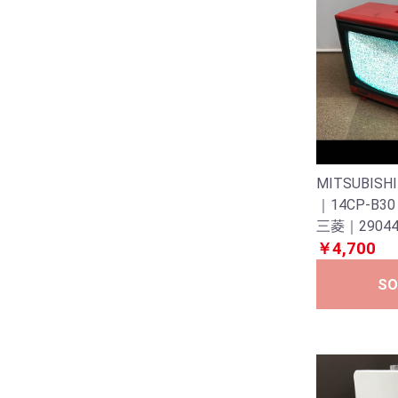
MITSUBI
｜14CP-B3
三菱｜2904
￥4,700
SO