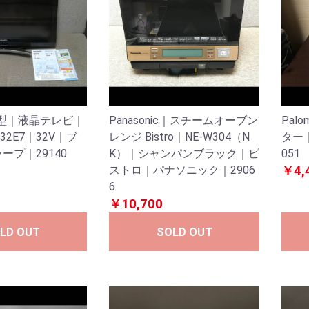
32型｜液晶テレビ｜
Panasonic｜スチームオーブン
Pal
-32E7｜32V｜ブ
レンジ Bistro｜NE-W304（N
ター｜
ープ｜29140
K）｜シャンパンブラック｜ビ
051
ストロ｜パナソニック｜2906
￥4,
6
￥10,700
LD OUT
SOLD OUT