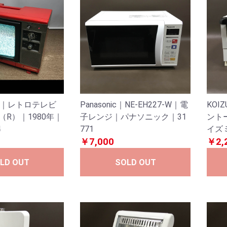
SHI｜レトロテレビ
Panasonic｜NE-EH227-W｜電
KOI
0（R）｜1980年｜
子レンジ｜パナソニック｜31
ント
4
771
イズミ
￥7,000
￥2,
LD OUT
SOLD OUT