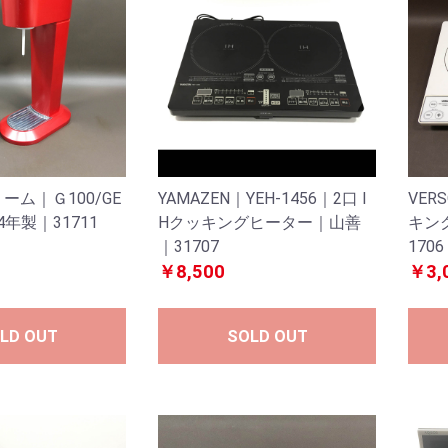
ーム｜Ｇ100/GE
YAMAZEN｜YEH-1456｜2口 I
VER
14年製｜31711
Hクッキングヒーター｜山善
キン
｜31707
1706
￥8,500
￥3,
LD OUT
SOLD OUT